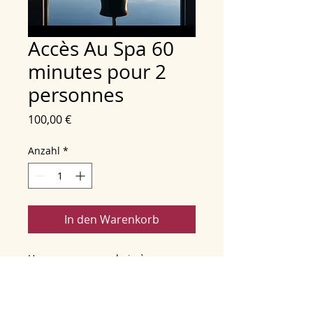
Accès Au Spa 60
minutes pour 2
personnes
Preis
100,00 €
Anzahl
*
In den Warenkorb
Hammam. sauna . bain à remous .
douche sensorielle . bassin chauffé
durée 60 min