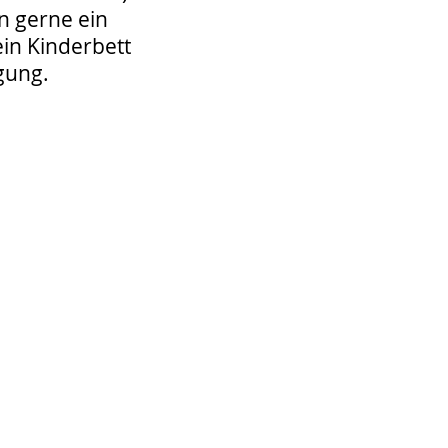
n gerne ein
 ein Kinderbett
ügung.