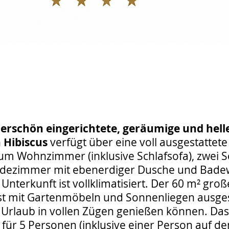
rschön eingerichtete, geräumige und hell
 Hibiscus
verfügt über eine voll ausgestattet
um Wohnzimmer (inklusive Schlafsofa), zwei 
adezimmer mit ebenerdiger Dusche und Bade
Unterkunft ist vollklimatisiert. Der 60 m² gro
ist mit Gartenmöbeln und Sonnenliegen ausges
n Urlaub in vollen Zügen genießen können. Da
z für 5 Personen (inklusive einer Person auf de