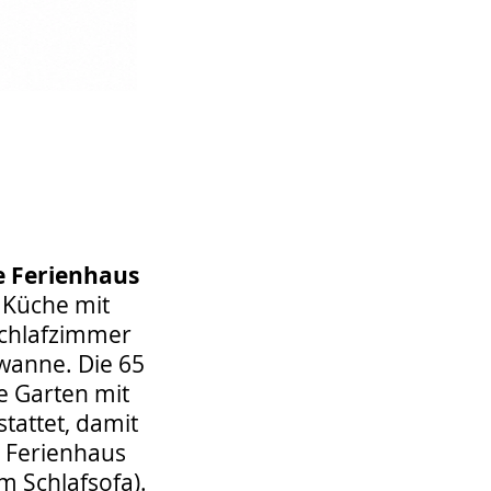
e Ferienhaus
e Küche mit
Schlafzimmer
wanne. Die 65
ße Garten mit
tattet, damit
s Ferienhaus
m Schlafsofa).