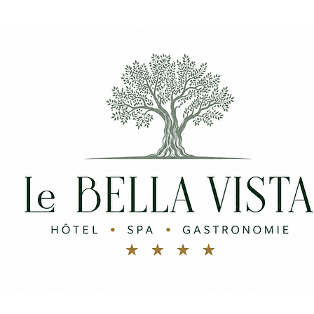
95.20.46.24
Marie-Jeanne Bozzi - 20166 
-
info@lebellavistaporticcio.com