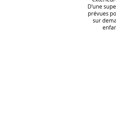
D'une super
prévues po
sur deman
enfan