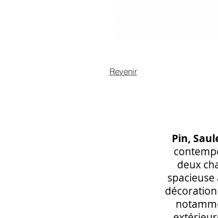
Revenir
Pin, Saul
contempo
deux cha
spacieuse 
décoration
notammen
extérieure