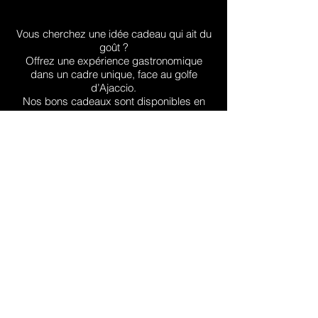
Vous cherchez une idée cadeau qui ait du
goût ?
Offrez une expérience gastronomique
dans un cadre unique, face au golfe
d’Ajaccio.
Nos bons cadeaux sont disponibles en
différents formats :
Déjeuner ou dîner dégustation
Accord mets & vins avec notre sommelier
Expérience sur-mesure selon vos envies
Chaque bon est personnalisable, valable
pendant 12 mois, et utilisable au déjeuner
ou au dîner selon les disponibilités.
Une attention délicate, un souvenir
inoubliable,
pour un anniversaire, un remerciement,
une célébration… ou simplement pour
faire plaisir.
Réservez votre bon en ligne, ou