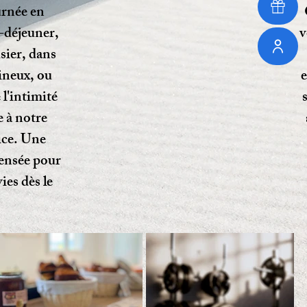
rnée en
-déjeuner,
v
usier, dans
ineux, ou
 l'intimité
 à notre
ice. Une
ensée pour
ies dès le