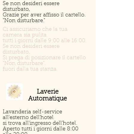
Se non desideri essere
disturbato,
Grazie per aver affisso il cartello.
"Non disturbare."
Ci assicuriamo che la tua
camera sia pulita
tutti i giorni dalle 9:00 alle 16:00.
Se non desideri essere
disturbato,
Si prega di posizionare il cartello
"Non disturbare".
fuori dalla tua stanza.
Laverie
Automatique
Lavanderia self-service
all'esterno dell'hotel
si trova all'ingresso dell'hotel.
Aperto tutti i giorni dalle 8:00