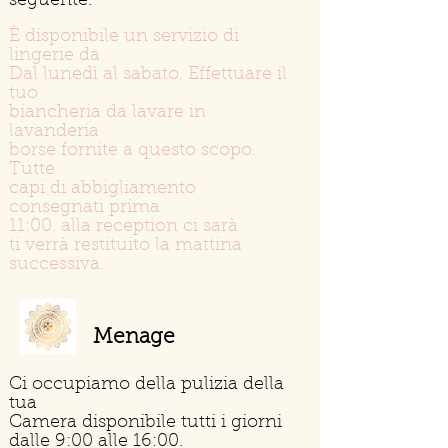
seguente.
È disponibile un servizio di
lingerie da
Dal lunedì al sabato. Effettuare il
tuo
biancheria da lavare in
lavanderia
borse fornite a questo scopo.
Tutte
capi di abbigliamento
consegnati prima
11:00. alla reception ci sarà
ti verrà restituito la mattina
successiva.
Menage
Ci occupiamo della pulizia della
tua
Camera disponibile tutti i giorni
dalle 9:00 alle 16:00.