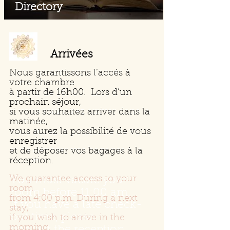
Directory
Arrivées
Nous garantissons l’accés à
votre chambre
à partir de 16h00. Lors d’un
prochain séjour,
si vous souhaitez arriver dans la
matinée,
vous aurez la possibilité de vous
enregistrer
et de déposer vos bagages à la
réception.
We guarantee access to your
You must vacate your
room
room before 11:00 am,
from 4:00 p.m. During a next
If you have a late check-
stay,
out time, please
if you wish to arrive in the
morning,