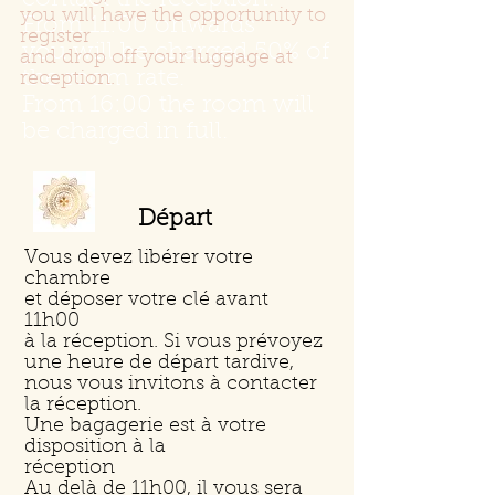
contact the reception.
you will have the opportunity to
From 11:00 onwards
register
you will be charged 50% of
and drop off your luggage at
the room rate.
reception.
From 16:00 the room will
be charged in full.
Départ
Vous devez libérer votre
chambre
et déposer votre clé avant
11h00
à la réception. Si vous prévoyez
une heure de départ tardive,
nous vous invitons à contacter
la réception.
Une bagagerie est à votre
disposition à la
réception
Au delà de 11h00, il vous sera