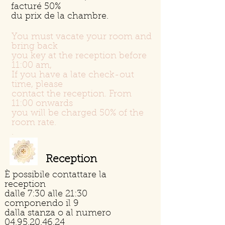
facturé 50%
du prix de la chambre.
You must vacate your room and
bring back
you key at the reception before
11:00 am,
If you have a late check-out
time, please
contact the reception. From
11:00 onwards
you will be charged 50% of the
room rate.
.
Reception
È possibile contattare la
reception
dalle 7:30 alle 21:30
componendo il 9
dalla stanza o al numero
04.95.20.46.24