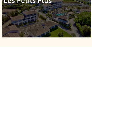
Les Petits Plus
Reveil
Si vous désirez que la réception
s’occupe
de votre réveil, composez le 9 de la
chambre
ou le 04.95.20.46.24
If you would like the reception to take
care of your wake-up call, dial 9 or
+33(0)495.204.624