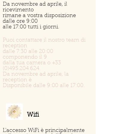
Da novembre ad aprile, il
ricevimento
rimane a vostra disposizione
dalle ore 9:00
alle 17:00 tutti i giorni.
Puoi contattare il nostro team di
reception
dalle 7:30 alle 20:00
componendo il 9
dalla tua camera o
+33
(0)495.204.624
.
Da novembre ad aprile, la
reception è
Disponibile dalle 9:00 alle 17:00.
Wifi
L'accesso WiFi è principalmente