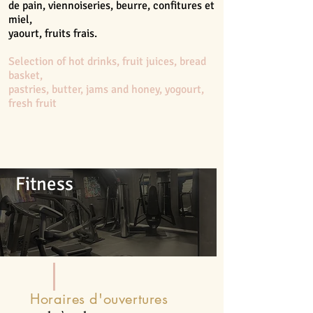
de pain, viennoiseries, beurre, confitures et
miel,
yaourt, fruits frais.
Selection of hot drinks, fruit juices, bread
basket,
pastries, butter, jams and honey, yogourt,
fresh fruit
Fitness
Horaires d'ouvertures