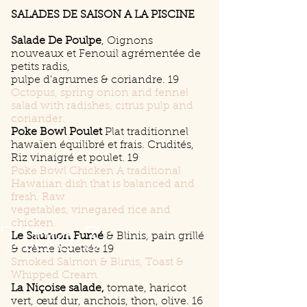
SALADES DE SAISON A LA PISCINE
Salade De Poulpe
, Oignons
nouveaux et Fenouil agrémentée de
petits radis,
pulpe d'agrumes & coriandre. 19
Octopus, spring onion and fennel
salad with radishes, citrus pulp and
coriander.
Poke Bowl Poulet
Plat traditionnel
hawaïen équilibré et frais. Crudités,
Riz vinaigré et poulet. 19
Poke Bowl Chicken A traditional
Hawaiian dish that is balanced and
fresh. Raw
vegetables, vinegared rice and
chicken.
Titre 3
Le Saumon Fumé
& Blinis, pain grillé
& crème fouettée 19
Smoked Salmon & Blinis, Toast &
Whipped Cream
La Niçoise salade,
tomate, haricot
vert, œuf dur, anchois, thon, olive. 16