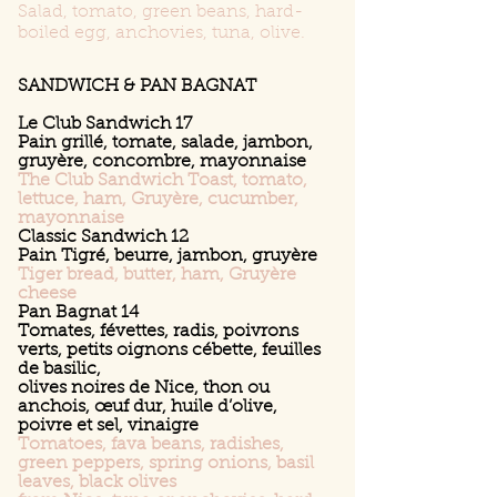
Salad, tomato, green beans, hard-
boiled egg, anchovies, tuna, olive.
SANDWICH & PAN BAGNAT
Le Club Sandwich 17
Pain grillé, tomate, salade, jambon,
gruyère, concombre, mayonnaise
The Club Sandwich Toast, tomato,
lettuce, ham, Gruyère, cucumber,
mayonnaise
Classic Sandwich 12
Pain Tigré, beurre, jambon, gruyère
Tiger bread, butter, ham, Gruyère
cheese
Pan Bagnat 14
Tomates, févettes, radis, poivrons
verts, petits oignons cébette, feuilles
de basilic,
olives noires de Nice, thon ou
anchois, œuf dur, huile d’olive,
poivre et sel, vinaigre
Tomatoes, fava beans, radishes,
green peppers, spring onions, basil
leaves, black olives