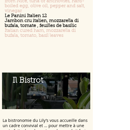
from Nice, tuna or anchovies, hard-
boiled egg, olive oil, pepper and salt,
vinegar
Le Panini Italien 12
Jambon cru italien, mozzarella di
bufala, tomate , feuilles de basilic
Italian cured ham, mozzarella di
bufala, tomato, basil leaves
Il Bistrot
La bistronomie du Lily’s vous accueille dans
un cadre convivial et … pour mettre à une